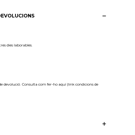
 DEVOLUCIONS
es dies laborables.
de devolució. Consulta com fer-ho aquí (link condicions de