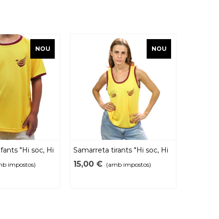
NOU
NOU
fants "Hi soc, Hi
Samarreta tirants "Hi soc, Hi
Samarret
som" 2026
Hi som"
15,00 €
15,00 €
mb impostos)
(amb impostos)