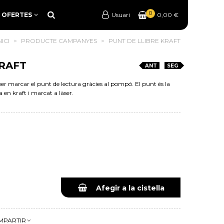
0
OFERTES
Usuari
0,00 €
NICI
>
PRODUCTE CAMPANYES
>
PUNT DE LLIBRE KRAFT
KRAFT
ANT
SEG
 per marcar el punt de lectura gràcies al pompó. El punt és la
a en kraft i marcat a làser.
Afegir a la cistella
MPARTIR