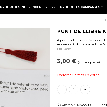
PRODUCTES INDEPENDENTISTES
PRODUCTES CAMPANYES
I
PUNT DE LLIBRE 
Aquest punt de llibre clàssic és ideal
representació d'una pila de llibres fet
REF.
2959
3,00 €
(amb impostos)
Darreres unitats en estoc
-
+
AFEGIR A FAVORITS
CO