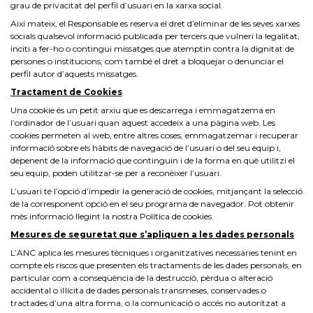
grau de privacitat del perfil d’usuari en la xarxa social.
Així mateix, el Responsable es reserva el dret d’eliminar de les seves xarxes
socials qualsevol informació publicada per tercers que vulneri la legalitat,
inciti a fer-ho o contingui missatges que atemptin contra la dignitat de
persones o institucions; com també el dret a bloquejar o denunciar el
perfil autor d’aquests missatges.
Tractament de Cookies
Una cookie és un petit arxiu que es descarrega i emmagatzema en
l’ordinador de l’usuari quan aquest accedeix a una pàgina web. Les
cookies permeten al web, entre altres coses, emmagatzemar i recuperar
informació sobre els hàbits de navegació de l’usuari o del seu equip i,
depenent de la informació que continguin i de la forma en què utilitzi el
seu equip, poden utilitzar-se per a reconèixer l’usuari.
L’usuari té l’opció d’impedir la generació de cookies, mitjançant la selecció
de la corresponent opció en el seu programa de navegador. Pot obtenir
més informació llegint la nostra Política de cookies.
Mesures de seguretat que s’apliquen a les dades personals
L’ANC aplica les mesures tècniques i organitzatives necessàries tenint en
compte els riscos que presenten els tractaments de les dades personals, en
particular com a conseqüència de la destrucció, pèrdua o alteració
accidental o il·lícita de dades personals transmeses, conservades o
tractades d’una altra forma, o la comunicació o accés no autoritzat a