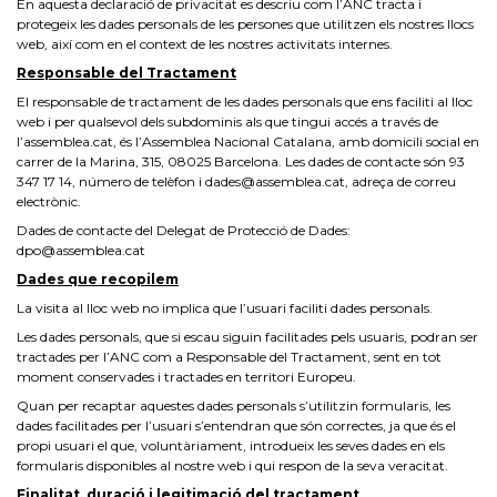
En aquesta declaració de privacitat es descriu com l’ANC tracta i
protegeix les dades personals de les persones que utilitzen els nostres llocs
web, així com en el context de les nostres activitats internes.
Responsable del Tractament
El responsable de tractament de les dades personals que ens faciliti al lloc
web i per qualsevol dels subdominis als que tingui accés a través de
l’assemblea.cat, és l’Assemblea Nacional Catalana, amb domicili social en
carrer de la Marina, 315, 08025 Barcelona. Les dades de contacte són 93
347 17 14, número de telèfon i dades@assemblea.cat, adreça de correu
electrònic.
Dades de contacte del Delegat de Protecció de Dades:
dpo@assemblea.cat
Dades que recopilem
La visita al lloc web no implica que l’usuari faciliti dades personals.
Les dades personals, que si escau siguin facilitades pels usuaris, podran ser
tractades per l’ANC com a Responsable del Tractament, sent en tot
moment conservades i tractades en territori Europeu.
Quan per recaptar aquestes dades personals s’utilitzin formularis, les
dades facilitades per l’usuari s’entendran que són correctes, ja que és el
propi usuari el que, voluntàriament, introdueix les seves dades en els
formularis disponibles al nostre web i qui respon de la seva veracitat.
Finalitat, duració i legitimació del tractament