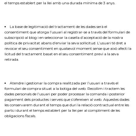
el temps establert per la llei amb una durada mínima de 3 anys.
La base de legitimació del tractament de les dades serà el
consentiment que atorga l’usuari al registrar-se a través del formulari de
subscripció al blog i en seleccionar la casella d’acceptació de la nostra
política de privacitat abans d’enviar la seva sol·licitud. L’usuari té dret a
revocar el seu consentiment en qualsevol moment sense que això afecti la
licitud del tractament basat en el seu consentiment previ a la seva
retirada.
Atendre i gestionar la compra realitzada per l’usuari a través el
formulari de compra situat a la botiga del web. Recollim i tractem les
dades personals de l’usuari per poder processar la comanda i posterior
pagament dels productes i serveis que s’ofereixen al web. Aquestes dades
les conservarem durant el temps que duri la relació contractual entre les
parts i durant el temps establert per la llei per al compliment de les
obligacions fiscals.