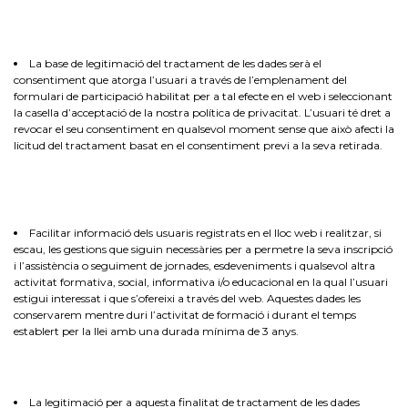
La base de legitimació del tractament de les dades serà el
consentiment que atorga l’usuari a través de l’emplenament del
formulari de participació habilitat per a tal efecte en el web i seleccionant
la casella d’acceptació de la nostra política de privacitat. L’usuari té dret a
revocar el seu consentiment en qualsevol moment sense que això afecti la
licitud del tractament basat en el consentiment previ a la seva retirada.
Facilitar informació dels usuaris registrats en el lloc web i realitzar, si
escau, les gestions que siguin necessàries per a permetre la seva inscripció
i l’assistència o seguiment de jornades, esdeveniments i qualsevol altra
activitat formativa, social, informativa i/o educacional en la qual l’usuari
estigui interessat i que s’ofereixi a través del web. Aquestes dades les
conservarem mentre duri l’activitat de formació i durant el temps
establert per la llei amb una durada mínima de 3 anys.
La legitimació per a aquesta finalitat de tractament de les dades