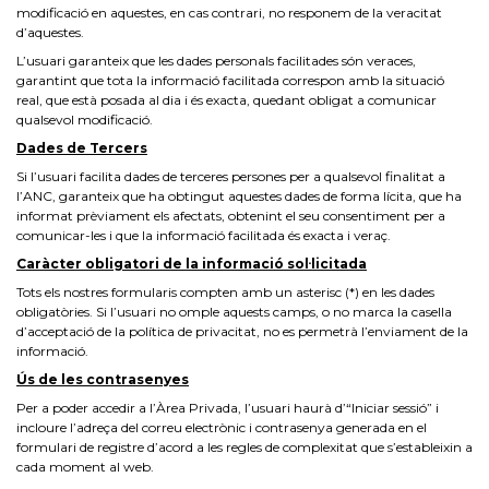
modificació en aquestes, en cas contrari, no responem de la veracitat
d’aquestes.
L’usuari garanteix que les dades personals facilitades són veraces,
garantint que tota la informació facilitada correspon amb la situació
real, que està posada al dia i és exacta, quedant obligat a comunicar
qualsevol modificació.
Dades de Tercers
Si l’usuari facilita dades de terceres persones per a qualsevol finalitat a
l’ANC, garanteix que ha obtingut aquestes dades de forma lícita, que ha
informat prèviament els afectats, obtenint el seu consentiment per a
comunicar-les i que la informació facilitada és exacta i veraç.
Caràcter obligatori de la informació sol·licitada
Tots els nostres formularis compten amb un asterisc (*) en les dades
obligatòries. Si l’usuari no omple aquests camps, o no marca la casella
d’acceptació de la política de privacitat, no es permetrà l’enviament de la
informació.
Ús de les contrasenyes
Per a poder accedir a l’Àrea Privada, l’usuari haurà d’“Iniciar sessió” i
incloure l’adreça del correu electrònic i contrasenya generada en el
formulari de registre d’acord a les regles de complexitat que s’estableixin a
cada moment al web.