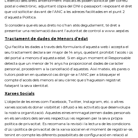
L’exercici dels drets anteriorment indicats es poden sol·licitar per correu
postal o electrònic, adjuntant còpia del DNI o passaport i exposant el dret
que vol sol·licitar davant de l’ANC a les adreces facilitades en el punt 2
d’aquesta Política.
Si considera que els seus drets no s’han atès degudament, té dret a
presentar una reclamació davant l’autoritat de control a www.aepd.es
Tractament de dades de Menors d’edat
Qui facilita les dades a través dels formularis d’aquesta web i accepta el
seu tractament declara ser major de 14 anys, quedant prohibit l’accés i ús
del portal a menors d’aquesta edat. Si en algun moment el Responsable
detecta que un menor de 14 anys ha proporcionat dades de caràcter
personal, procedirem a la cancel·lació d’aquestes. Així mateix, els pares o
tutors podran en qualsevol cas dirigir-se a l’ANC per a bloquejar el
compte d’accés dels menors al seu càrrec que s’haguessin registrat
falsejant la seva identitat.
Xarxes Socials
L’objecte de les eines com Facebook, Twitter, Instagram, etc. o altres
xarxes socials és donar visibilitat i difusió a les activitats que desenvolupa
la nostra organització. Aquestes eines emmagatzemen dades personals
en els servidors dels serveis respectius i es regeixen per la seva pròpia
política de privacitat. Es recomana la revisió i la lectura de les condicions
d’ús i política de privacitat de la xarxa social en el moment de registrar-se,
tenint en compte les diferents possibilitats de configuració en relació al