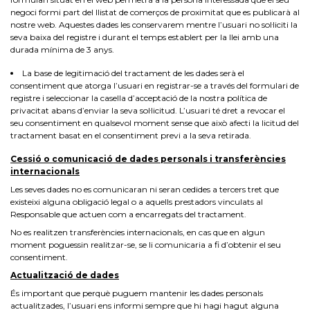
negoci formi part del llistat de comerços de proximitat que es publicarà al
nostre web. Aquestes dades les conservarem mentre l’usuari no sol·liciti la
seva baixa del registre i durant el temps establert per la llei amb una
durada mínima de 3 anys.
La base de legitimació del tractament de les dades serà el
consentiment que atorga l’usuari en registrar-se a través del formulari de
registre i seleccionar la casella d’acceptació de la nostra política de
privacitat abans d’enviar la seva sol·licitud. L’usuari té dret a revocar el
seu consentiment en qualsevol moment sense que això afecti la licitud del
tractament basat en el consentiment previ a la seva retirada.
Cessió o comunicació de dades personals i transferències
internacionals
Les seves dades no es comunicaran ni seran cedides a tercers tret que
existeixi alguna obligació legal o a aquells prestadors vinculats al
Responsable que actuen com a encarregats del tractament.
No es realitzen transferències internacionals, en cas que en algun
moment poguessin realitzar-se, se li comunicaria a fi d’obtenir el seu
consentiment.
Actualització de dades
És important que perquè puguem mantenir les dades personals
actualitzades, l’usuari ens informi sempre que hi hagi hagut alguna