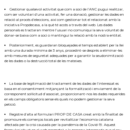
Gestionar qualsevol activitat que com a soci de l’ANC pugui realitzar,
com ser voluntari d’una activitat, fer una donació, gestionar les dades en
relació al procés d’eleccions, així com gestionar tot el relacionat amb la
iniciativa Propdecasa, a la què té accés a través del web. Les dades
personals es tractaran mentre l’usuari no comuniqui la seva voluntat de
donar-se baixa com a soci o mantingui la relació amb la nostra entitat.
Posteriorment, es guardaran bloquejades el temps establert per la llei
amb una durada mínima de 3 anys, procedint-se després a eliminar-les
amb mesures de seguretat adequades per a garantir la seudonimització
de les dades o la destrucció total de les mateixes.
La base de legitimació del tractament de les dades de l’interessat es
basa en el consentiment mitjançant la formalització i enviament de la
corresponent sol·licitud d’associat, proporcionant-nos les dades requerides
en els camps obligatoris sense els quals no podem gestionar la seva
petició.
Registre d’alta al formulari PROP DE CASA creat amb la finalitat de
promoure els comerços locals per revitalitzar l’economia catalana
afectada per la crisi causada per la pandèmia de la Covid-19. Aquest
formulari situat en el web permetrà a la persona interessada que el seu