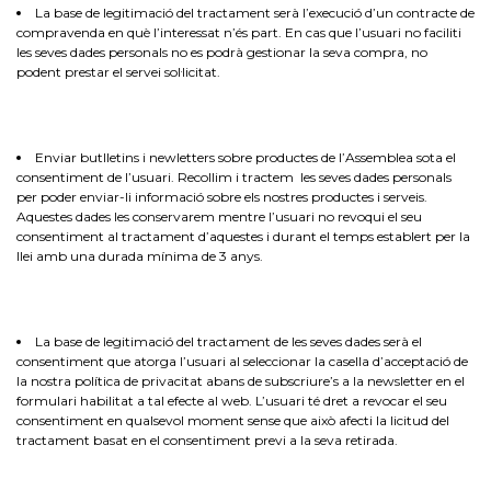
La base de legitimació del tractament serà l’execució d’un contracte de
compravenda en què l’interessat n’és part. En cas que l’usuari no faciliti
les seves dades personals no es podrà gestionar la seva compra, no
podent prestar el servei sol·licitat.
Enviar butlletins i newletters sobre productes de l’Assemblea sota el
consentiment de l’usuari. Recollim i tractem les seves dades personals
per poder enviar-li informació sobre els nostres productes i serveis.
Aquestes dades les conservarem mentre l’usuari no revoqui el seu
consentiment al tractament d’aquestes i durant el temps establert per la
llei amb una durada mínima de 3 anys.
La base de legitimació del tractament de les seves dades serà el
consentiment que atorga l’usuari al seleccionar la casella d’acceptació de
la nostra política de privacitat abans de subscriure’s a la newsletter en el
formulari habilitat a tal efecte al web. L’usuari té dret a revocar el seu
consentiment en qualsevol moment sense que això afecti la licitud del
tractament basat en el consentiment previ a la seva retirada.