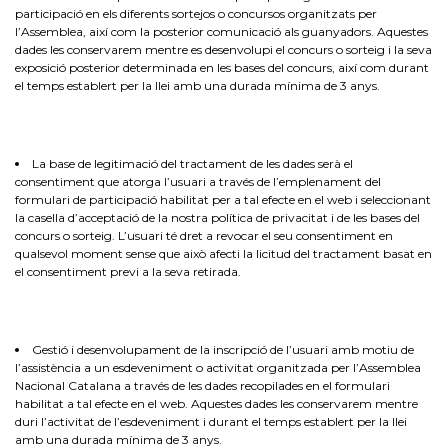
participació en els diferents sortejos o concursos organitzats per
l’Assemblea, així com la posterior comunicació als guanyadors. Aquestes
dades les conservarem mentre es desenvolupi el concurs o sorteig i la seva
exposició posterior determinada en les bases del concurs, així com durant
el temps establert per la llei amb una durada mínima de 3 anys.
La base de legitimació del tractament de les dades serà el
consentiment que atorga l’usuari a través de l’emplenament del
formulari de participació habilitat per a tal efecte en el web i seleccionant
la casella d’acceptació de la nostra política de privacitat i de les bases del
concurs o sorteig. L’usuari té dret a revocar el seu consentiment en
qualsevol moment sense que això afecti la licitud del tractament basat en
el consentiment previ a la seva retirada.
Gestió i desenvolupament de la inscripció de l’usuari amb motiu de
l’assistència a un esdeveniment o activitat organitzada per l’Assemblea
Nacional Catalana a través de les dades recopilades en el formulari
habilitat a tal efecte en el web. Aquestes dades les conservarem mentre
duri l’activitat de l’esdeveniment i durant el temps establert per la llei
amb una durada mínima de 3 anys.