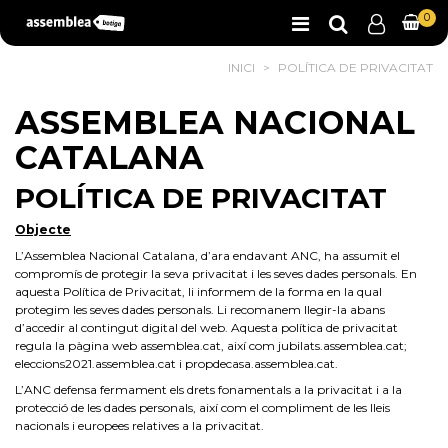
0
INICI
>
POLÍTICA DE PRIVACITAT
ASSEMBLEA NACIONAL
CATALANA
POLÍTICA DE PRIVACITAT
Objecte
L’Assemblea Nacional Catalana, d’ara endavant ANC, ha assumit el
compromís de protegir la seva privacitat i les seves dades personals. En
aquesta Política de Privacitat, li informem de la forma en la qual
protegim les seves dades personals. Li recomanem llegir-la abans
d’accedir al contingut digital del web. Aquesta política de privacitat
regula la pàgina web assemblea.cat, així com jubilats.assemblea.cat;
eleccions2021.assemblea.cat i propdecasa.assemblea.cat.
L’ANC defensa fermament els drets fonamentals a la privacitat i a la
protecció de les dades personals, així com el compliment de les lleis
nacionals i europees relatives a la privacitat.