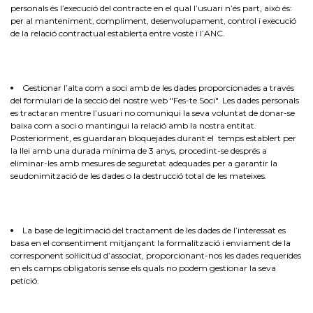
personals és l’execució del contracte en el qual l’usuari n’és part, això és:
per al manteniment, compliment, desenvolupament, control i execució
de la relació contractual establerta entre vostè i l’ANC.
Gestionar l’alta com a soci amb de les dades proporcionades a través
del formulari de la secció del nostre web "Fes-te Soci". Les dades personals
es tractaran mentre l’usuari no comuniqui la seva voluntat de donar-se
baixa com a soci o mantingui la relació amb la nostra entitat.
Posteriorment, es guardaran bloquejades durant el temps establert per
la llei amb una durada mínima de 3 anys, procedint-se després a
eliminar-les amb mesures de seguretat adequades per a garantir la
seudonimització de les dades o la destrucció total de les mateixes.
La base de legitimació del tractament de les dades de l’interessat es
basa en el consentiment mitjançant la formalització i enviament de la
corresponent sol·licitud d’associat, proporcionant-nos les dades requerides
en els camps obligatoris sense els quals no podem gestionar la seva
petició.