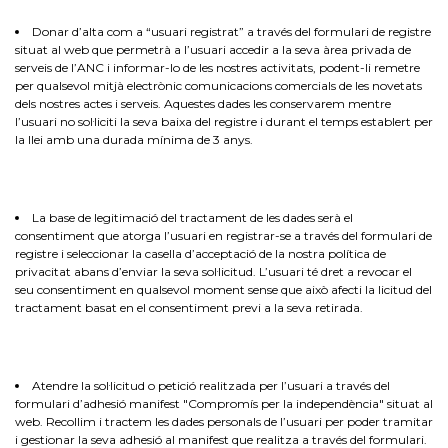
Donar d’alta com a “usuari registrat” a través del formulari de registre
situat al web que permetrà a l’usuari accedir a la seva àrea privada de
serveis de l’ANC i informar-lo de les nostres activitats, podent-li remetre
per qualsevol mitjà electrònic comunicacions comercials de les novetats
dels nostres actes i serveis. Aquestes dades les conservarem mentre
l’usuari no sol·liciti la seva baixa del registre i durant el temps establert per
la llei amb una durada mínima de 3 anys.
La base de legitimació del tractament de les dades serà el
consentiment que atorga l’usuari en registrar-se a través del formulari de
registre i seleccionar la casella d’acceptació de la nostra política de
privacitat abans d’enviar la seva sol·licitud. L’usuari té dret a revocar el
seu consentiment en qualsevol moment sense que això afecti la licitud del
tractament basat en el consentiment previ a la seva retirada.
Atendre la sol·licitud o petició realitzada per l’usuari a través del
formulari d’adhesió manifest "Compromís per la independència" situat al
web. Recollim i tractem les dades personals de l’usuari per poder tramitar
i gestionar la seva adhesió al manifest que realitza a través del formulari.