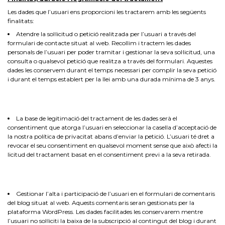
Les dades que l’usuari ens proporcioni les tractarem amb les següents
finalitats:
Atendre la sol·licitud o petició realitzada per l’usuari a través del
formulari de contacte situat al web. Recollim i tractem les dades
personals de l’usuari per poder tramitar i gestionar la seva sol·licitud, una
consulta o qualsevol petició que realitza a través del formulari. Aquestes
dades les conservem durant el temps necessari per complir la seva petició
i durant el temps establert per la llei amb una durada mínima de 3 anys.
La base de legitimació del tractament de les dades serà el
consentiment que atorga l’usuari en seleccionar la casella d’acceptació de
la nostra política de privacitat abans d’enviar la petició. L’usuari té dret a
revocar el seu consentiment en qualsevol moment sense que això afecti la
licitud del tractament basat en el consentiment previ a la seva retirada.
Gestionar l’alta i participació de l’usuari en el formulari de comentaris
del blog situat al web. Aquests comentaris seran gestionats per la
plataforma WordPress. Les dades facilitades les conservarem mentre
l’usuari no sol·liciti la baixa de la subscripció al contingut del blog i durant