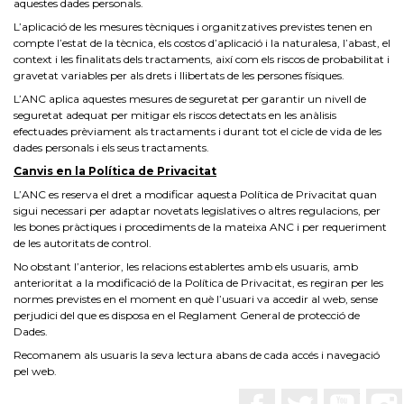
aquestes dades personals.
L’aplicació de les mesures tècniques i organitzatives previstes tenen en
compte l’estat de la tècnica, els costos d’aplicació i la naturalesa, l’abast, el
context i les finalitats dels tractaments, així com els riscos de probabilitat i
gravetat variables per als drets i llibertats de les persones físiques.
L’ANC aplica aquestes mesures de seguretat per garantir un nivell de
seguretat adequat per mitigar els riscos detectats en les anàlisis
efectuades prèviament als tractaments i durant tot el cicle de vida de les
dades personals i els seus tractaments.
Canvis en la Política de Privacitat
L’ANC es reserva el dret a modificar aquesta Política de Privacitat quan
sigui necessari per adaptar novetats legislatives o altres regulacions, per
les bones pràctiques i procediments de la mateixa ANC i per requeriment
de les autoritats de control.
No obstant l’anterior, les relacions establertes amb els usuaris, amb
anterioritat a la modificació de la Política de Privacitat, es regiran per les
normes previstes en el moment en què l’usuari va accedir al web, sense
perjudici del que es disposa en el Reglament General de protecció de
Dades.
Recomanem als usuaris la seva lectura abans de cada accés i navegació
pel web.
Facebook
Twitter
YouTub