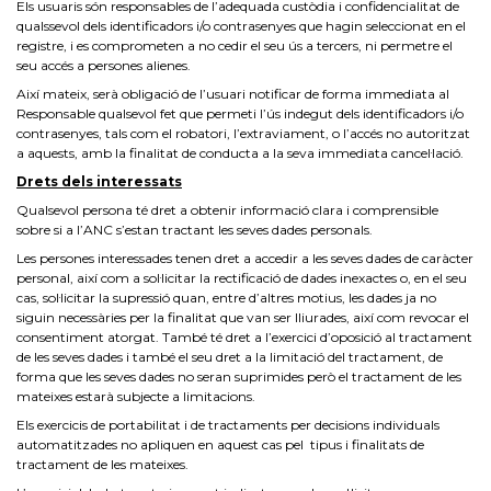
Els usuaris són responsables de l’adequada custòdia i confidencialitat de
qualssevol dels identificadors i/o contrasenyes que hagin seleccionat en el
registre, i es comprometen a no cedir el seu ús a tercers, ni permetre el
seu accés a persones alienes.
Així mateix, serà obligació de l’usuari notificar de forma immediata al
Responsable qualsevol fet que permeti l’ús indegut dels identificadors i/o
contrasenyes, tals com el robatori, l’extraviament, o l’accés no autoritzat
a aquests, amb la finalitat de conducta a la seva immediata cancel·lació.
Drets dels interessats
Qualsevol persona té dret a obtenir informació clara i comprensible
sobre si a l’ANC s’estan tractant les seves dades personals.
Les persones interessades tenen dret a accedir a les seves dades de caràcter
personal, així com a sol·licitar la rectificació de dades inexactes o, en el seu
cas, sol·licitar la supressió quan, entre d’altres motius, les dades ja no
siguin necessàries per la finalitat que van ser lliurades, així com revocar el
consentiment atorgat. També té dret a l’exercici d’oposició al tractament
de les seves dades i també el seu dret a la limitació del tractament, de
forma que les seves dades no seran suprimides però el tractament de les
mateixes estarà subjecte a limitacions.
Els exercicis de portabilitat i de tractaments per decisions individuals
automatitzades no apliquen en aquest cas pel tipus i finalitats de
tractament de les mateixes.