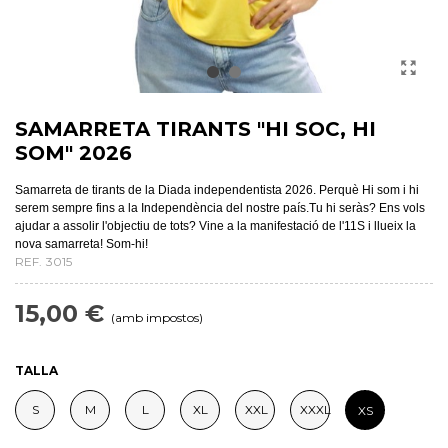
SAMARRETA TIRANTS "HI SOC, HI
SOM" 2026
Samarreta de tirants de la Diada independentista 2026. Perquè Hi som i hi
serem sempre fins a la Independència del nostre país.Tu hi seràs? Ens vols
ajudar a assolir l'objectiu de tots? Vine a la manifestació de l'11S i llueix la
nova samarreta! Som-hi!
REF.
3015
15,00 €
(amb impostos)
TALLA
S
M
L
XL
XXL
XXXL
XS