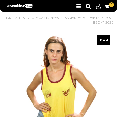
0
INICI
>
PRODUCTE CAMPANYES
>
SAMARRETA TIRANTS "HI SOC,
HI SOM" 2026
NOU