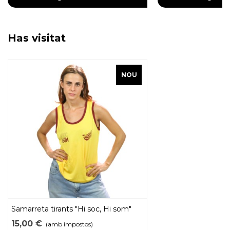
Has visitat
NOU
Samarreta tirants "Hi soc, Hi som"
2026
15,00 €
(amb impostos)