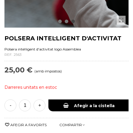
POLSERA INTEL·LIGENT D'ACTIVITAT
Polsera intel·ligent d'activitat logo Assemblea
REF.
2563
25,00 €
(amb impostos)
Darreres unitats en estoc
-
+
Afegir a la cistella
AFEGIR A FAVORITS
COMPARTIR