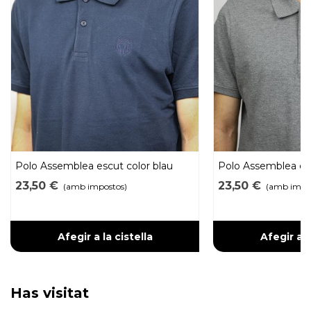
Polo Assemblea escut color blau
Polo Assemblea esc
23,50 €
23,50 €
(amb impostos)
(amb impo
Afegir a la cistella
Afegir a l
Has visitat