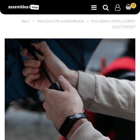
0
INICI
>
PRODUCTE ASSEMBLEA
>
POLSERA INTEL·LIGENT
D'ACTIVITAT