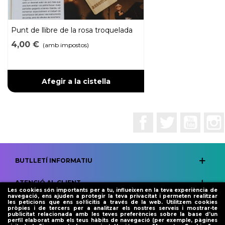
Punt de llibre de la rosa troquelada
4,00 €
(amb impostos)
Afegir a la cistella
Facebook
Twitter
YouTub
BUTLLETÍ INFORMATIU
ATENCIÓ AL CLIENT
Les cookies són importants per a tu, influeixen en la teva experiència de
navegació, ens ajuden a protegir la teva privacitat i permeten realitzar
les peticions que ens sol·licitis a través de la web. Utilitzem cookies
LEGAL
pròpies i de tercers per a analitzar els nostres serveis i mostrar-te
publicitat relacionada amb les teves preferències sobre la base d’un
perfil elaborat amb els teus hàbits de navegació (per exemple, pàgines