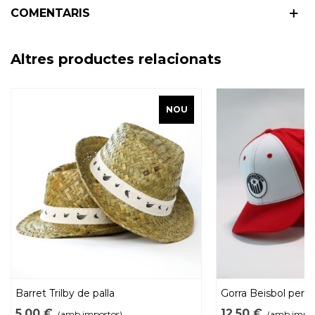
COMENTARIS
Altres productes relacionats
NOU
Barret Trilby de palla
Gorra Beisbol per 
5,00 €
12,50 €
(amb impostos)
(amb impos