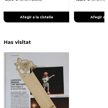
Afegir a la cistella
Afegir a l
Has visitat