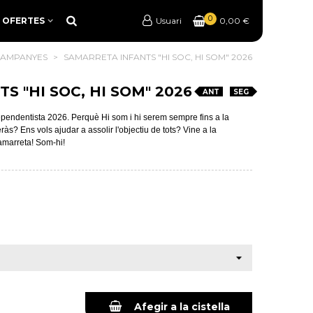
0
OFERTES
Usuari
0,00 €
CAMPANYES
>
SAMARRETA INFANTS "HI SOC, HI SOM" 2026
S "HI SOC, HI SOM" 2026
ANT
SEG
ependentista 2026. Perquè Hi som i hi serem sempre fins a la
às? Ens vols ajudar a assolir l'objectiu de tots? Vine a la
samarreta! Som-hi!
Afegir a la cistella