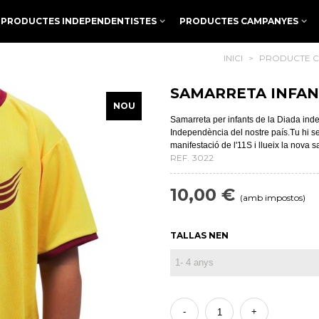
PRODUCTES INDEPENDENTISTES
PRODUCTES CAMPANYES
INICI
>
PRODUCTE 
SAMARRETA INFANT
NOU
Samarreta per infants de la Diada ind
Independència del nostre país.Tu hi ser
manifestació de l'11S i llueix la nova 
REF.
3022
10,00 €
(amb impostos)
TALLAS NEN
-
+