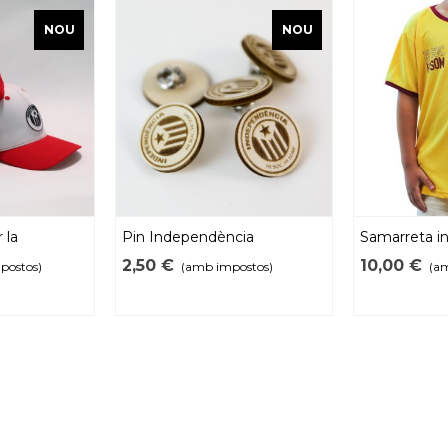
NOU
NOU
 la
Pin Independència
Samarreta in
som" 2026
2,50 €
10,00 €
postos)
(amb impostos)
(a