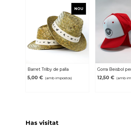
NOU
Barret Trilby de palla
Gorra Beisbol per
Independència
5,00 €
12,50 €
(amb impostos)
(amb im
Has visitat