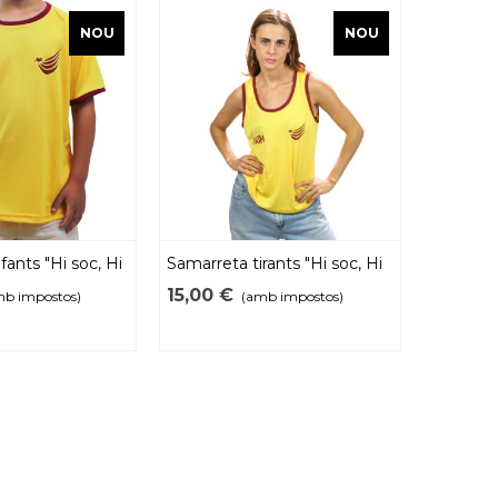
NOU
NOU
fants "Hi soc, Hi
Samarreta tirants "Hi soc, Hi
Samarret
som" 2026
Hi som"
15,00 €
15,00 €
mb impostos)
(amb impostos)