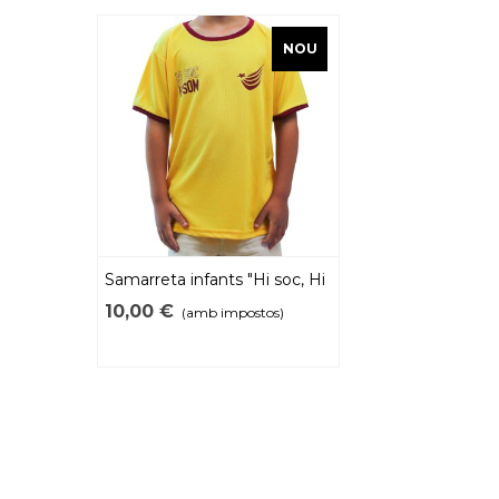
NOU
Samarreta infants "Hi soc, Hi
som" 2026
10,00 €
(amb impostos)