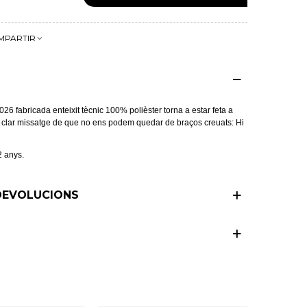
MPARTIR
26 fabricada enteixit tècnic 100% polièster torna a estar feta a
n clar missatge de que no ens podem quedar de braços creuats: Hi
2 anys.
 DEVOLUCIONS