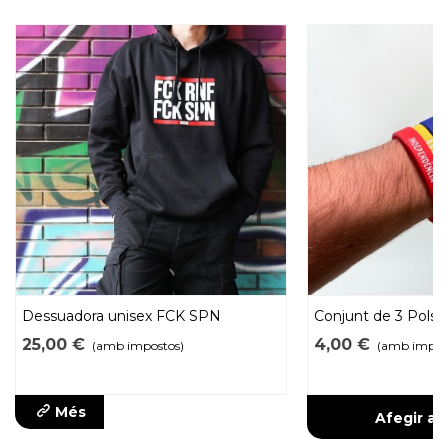
Dessuadora unisex FCK SPN
Conjunt de 3 Polser
Estelada blava
25,00 €
4,00 €
(amb impostos)
(amb impos
Més
Afegir a l