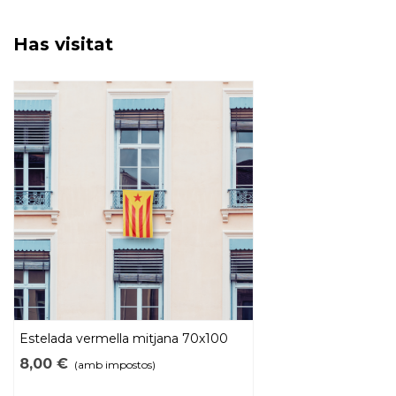
Has visitat
Estelada vermella mitjana 70x100
cm
8,00 €
(amb impostos)