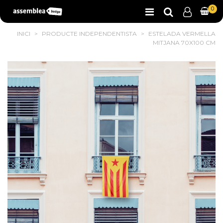
0
INICI
>
PRODUCTE INDEPENDENTISTA
>
ESTELADA VERMELLA
MITJANA 70X100 CM