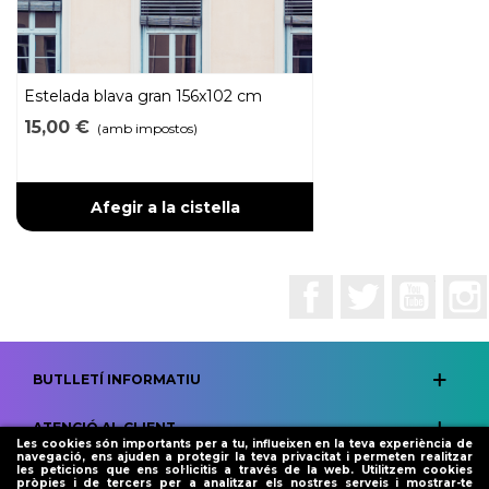
Estelada blava gran 156x102 cm
15,00 €
(amb impostos)
Afegir a la cistella
Facebook
Twitter
YouTub
BUTLLETÍ INFORMATIU
ATENCIÓ AL CLIENT
Les cookies són importants per a tu, influeixen en la teva experiència de
navegació, ens ajuden a protegir la teva privacitat i permeten realitzar
les peticions que ens sol·licitis a través de la web. Utilitzem cookies
LEGAL
pròpies i de tercers per a analitzar els nostres serveis i mostrar-te