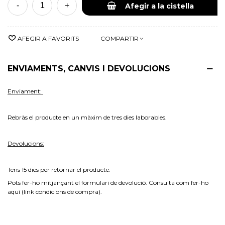
-
+
Afegir a la cistella
AFEGIR A FAVORITS
COMPARTIR
ENVIAMENTS, CANVIS I DEVOLUCIONS
Enviament:
Rebràs el producte en un màxim de tres dies laborables.
Devolucions:
Tens 15 dies per retornar el
producte.
Pots fer-ho mitjançant el formulari de devolució. Consulta com fer-ho
aquí (link condicions de compra).