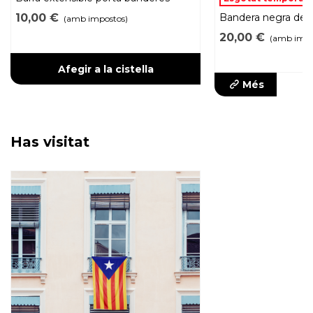
10,00 €
Bandera negra de 
(amb impostos)
20,00 €
(amb impo
Afegir a la cistella
Més
Has visitat