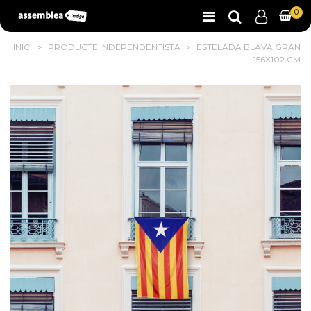
0
INICI
>
PRODUCTE INDEPENDENTISTA
>
ESTELADA BLAVA GRAN
156X102 CM