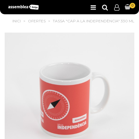
0
INICI
>
OFERTES
>
TASSA "CAP A LA INDEPENDÈNCIA" 330 ML