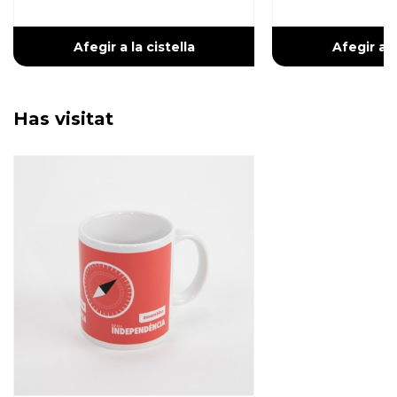
Afegir a la cistella
Afegir a l
Has visitat