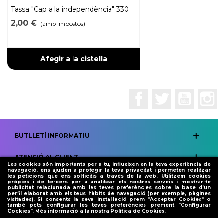
Tassa "Cap a la independència" 330
ml
2,00 €
(amb impostos)
Afegir a la cistella
Facebook
Twitter
YouTub
BUTLLETÍ INFORMATIU
ATENCIÓ AL CLIENT
Les cookies són importants per a tu, influeixen en la teva experiència de
navegació, ens ajuden a protegir la teva privacitat i permeten realitzar
les peticions que ens sol·licitis a través de la web. Utilitzem cookies
LEGAL
pròpies i de tercers per a analitzar els nostres serveis i mostrar-te
publicitat relacionada amb les teves preferències sobre la base d’un
perfil elaborat amb els teus hàbits de navegació (per exemple, pàgines
SOCIAL
visitades). Si consents la seva instal·lació prem "Acceptar Cookies" o
també pots configurar les teves preferències prement "Configurar
Cookies". Més informació a la nostra
Política de Cookies
.