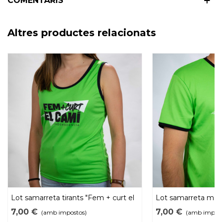
COMENTARIS
Altres productes relacionats
Lot samarreta tirants "Fem + curt el
Lot samarreta màn
camí" 2024
curt el camí" 2024
7,00 €
7,00 €
(amb impostos)
(amb impost