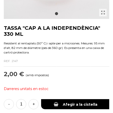
TASSA "CAP A LA INDEPENDÈNCIA"
330 ML
Resistent al rentaplats (50º C) i apte per a microones. Mesures: 95 mm
d'alt, 82 mm de diàmetre (pes de 360 gr). Es presenta en una caixa de
cartró protectora.
REF.
2147
2,00 €
(amb impostos)
Darreres unitats en estoc
-
+
Afegir a la cistella